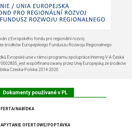
ván z Evropského fondu pro regionální rozvoj.
 ze środków Europejskiego Funduszu Rozwoju Regionalnego.
edků Evropské unie v rámci programu spolupráce Interreg V-A Česká
2/0002835, jest współfinansowany przez Unię Europejską ze środków
lika Czeska-Polska 2014-2020.
Dokumenty používané v PL
FERTA/NABÍDKA
ZAPYTANIE OFERTOWE/POPTÁVKA