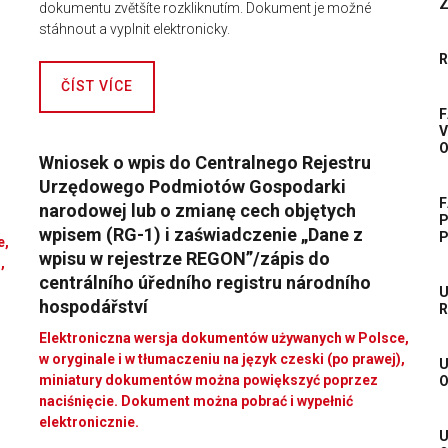
Z
dokumentu zvětšíte rozkliknutím. Dokument je možné
stáhnout a vyplnit elektronicky.
ČÍST VÍCE
V
Wniosek o wpis do Centralnego Rejestru
Urzędowego Podmiotów Gospodarki
narodowej lub o zmianę cech objętych
P
wpisem (RG-1) i zaświadczenie „Dane z
e,
wpisu w rejestrze REGON”/zápis do
,
centrálního úředního registru národního
U
hospodářství
Elektroniczna wersja dokumentów używanych w Polsce,
w oryginale i w tłumaczeniu na język czeski (po prawej),
miniatury dokumentów można powiększyć poprzez
O
naciśnięcie. Dokument można pobrać i wypełnić
elektronicznie.
U