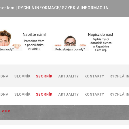
meslem
|
RYCHLÁ
INFORMACE/
SZYBKIA
INFORMACJA
ADNA
SLOVNÍK
SBORNÍK
AKTUALITY
KONTAKTY
RYCHLÁ I
ADNA
SLOVNÍK
SBORNÍK
AKTUALITY
KONTAKTY
RYCHLÁ I
DOKUMENTY POUŽÍVANÉ V ČR
DOKUMENTY POUŽÍVANÉ V PR
 V PR
I
DOKUMENTY POUŽÍVANÉ V ČR