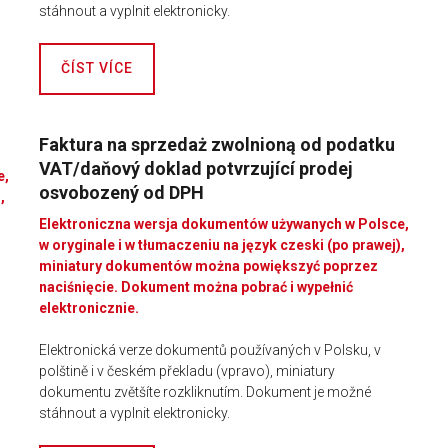
stáhnout a vyplnit elektronicky.
ČÍST VÍCE
Faktura na sprzedaż zwolnioną od podatku
VAT/daňový doklad potvrzující prodej
e,
osvobozený od DPH
,
Elektroniczna wersja dokumentów używanych w Polsce,
w oryginale i w tłumaczeniu na język czeski (po prawej),
miniatury dokumentów można powiększyć poprzez
naciśnięcie. Dokument można pobrać i wypełnić
elektronicznie.
Elektronická verze dokumentů používaných v Polsku, v
polštině i v českém překladu (vpravo), miniatury
dokumentu zvětšíte rozkliknutím. Dokument je možné
stáhnout a vyplnit elektronicky.