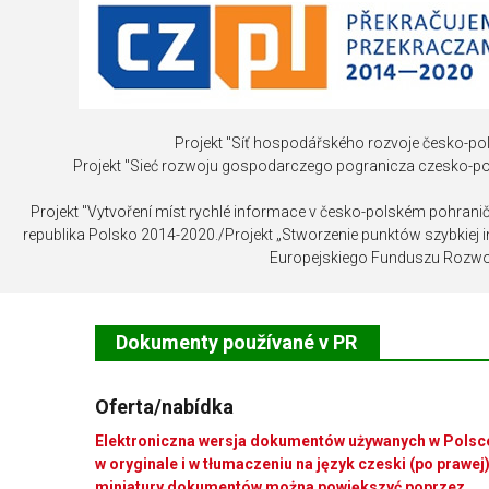
INVESTICE
NEMOVITOST
Projekt "Síť hospodářského rozvoje česko-pol
Projekt "Sieć rozwoju gospodarczego pogranicza czesko-p
Projekt "Vytvoření míst rychlé informace v česko-polském pohrani
republika Polsko 2014-2020./Projekt „Stworzenie punktów szybkiej
Europejskiego Funduszu Rozwo
Dokumenty používané v PR
Oferta/nabídka
Elektroniczna wersja dokumentów używanych w Polsc
w oryginale i w tłumaczeniu na język czeski (po prawej)
miniatury dokumentów można powiększyć poprzez