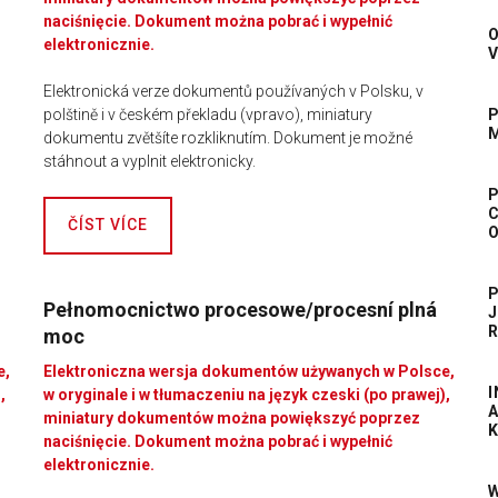
naciśnięcie. Dokument można pobrać i wypełnić
O
elektronicznie.
V
Elektronická verze dokumentů používaných v Polsku, v
polštině i v českém překladu (vpravo), miniatury
dokumentu zvětšíte rozkliknutím. Dokument je možné
stáhnout a vyplnit elektronicky.
C
ČÍST VÍCE
Pełnomocnictwo procesowe/procesní plná
J
R
moc
e,
Elektroniczna wersja dokumentów używanych w Polsce,
,
w oryginale i w tłumaczeniu na język czeski (po prawej),
miniatury dokumentów można powiększyć poprzez
K
naciśnięcie. Dokument można pobrać i wypełnić
elektronicznie.
W