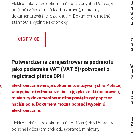
Elektronická verze dokumentů používaných v Polsku, v
N
polštině i v českém překladu (vpravo), miniatury
W
dokumentu zvětšíte rozkliknutím. Dokument je možné
R
stáhnout a vyplnit elektronicky.
Ú
ČÍST VÍCE
Z
D
O
Potwierdzenie zarejestrowania podmiotu
W
jako podatnika VAT (VAT-5)/potvrzení o
I
registraci plátce DPH
(
e,
Elektroniczna wersja dokumentów używanych w Polsce,
,
w oryginale i w tłumaczeniu na język czeski (po prawej),
D
C
miniatury dokumentów można powiększyć poprzez
D
naciśnięcie. Dokument można pobrać i wypełnić
elektronicznie.
Elektronická verze dokumentů používaných v Polsku, v
Z
polštině i v českém překladu (vpravo), miniatury
1