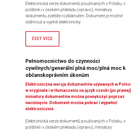
Elektronická verze dokumentů používaných v Polsku, v
polštině i v českém překladu (vpravo), miniatury
dokumentu zvětšíte rozkliknutím. Dokument je možné
stáhnout a vyplnit elektronicky.
ČÍST VÍCE
Pełnomocnictwo do czynności
cywilnych/generální plná moc/plná moc k
občanskoprávním úkonům
Elektroniczna wersja dokumentów używanych w Polsc
w oryginale i w tłumaczeniu na język czeski (po prawej)
miniatury dokumentów można powiększyć poprzez
naciśnięcie. Dokument można pobrać i wypełnić
elektronicznie.
Elektronická verze dokumentů používaných v Polsku, v
polštině i v českém překladu (vpravo), miniatury