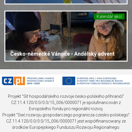
Kalendář akcí
Česko-německé Vánoce - Andělský advent
Projekt "Síť hospodářského rozvoje česko-polského příhraničí"
CZ.11.4.120/0.0/0.0/15_006/0000071 je spolufinancován z
Evropského fondu pro regionální rozvoj.
Projekt "Sieć rozwoju gospodarczego pogranicza czesko-polskiego"
CZ.11.4.120/0.0/0.0/15_006/0000071 jest współfinansowany ze
środków Europejskiego Funduszu Rozwoju Regionalnego.