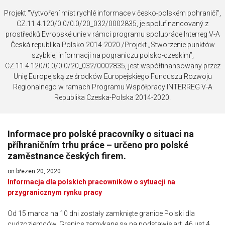
Projekt "Vytvoření míst rychlé informace v česko-polském pohraničí",
CZ.11.4.120/0.0/0.0/20_032/0002835, je spolufinancovaný z
prostředků Evropské unie v rámci programu spolupráce Interreg V-A
Česká republika Polsko 2014-2020./Projekt „Stworzenie punktów
szybkiej informacji na pograniczu polsko-czeskim”,
CZ.11.4.120/0.0/0.0/20_032/0002835, jest współfinansowany przez
Unię Europejską ze środków Europejskiego Funduszu Rozwoju
Regionalnego w ramach Programu Współpracy INTERREG V-A
Republika Czeska-Polska 2014-2020.
Informace pro polské pracovníky o situaci na
příhraničním trhu práce – určeno pro polské
zaměstnance českých firem.
on březen 20, 2020
Informacja dla polskich pracowników o sytuacji na
przygranicznym rynku pracy
Od 15 marca na 10 dni zostały zamknięte granice Polski dla
cudzoziemców. Granice zamykane są na podstawie art. 46 ust 4