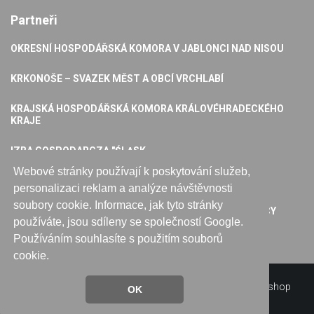
Partneři
OKRESNÍ HOSPODÁŘSKÁ KOMORA V JABLONCI NAD NISOU
KRKONOŠE – SVAZEK MĚST A OBCÍ VRCHLABÍ
KRAJSKÁ HOSPODÁŘSKÁ KOMORA KRÁLOVÉHRADECKÉHO
KRAJE
IZBA GOSPODARCZA "ŚLĄSK
Webové stránky používají k poskytování služeb,
KARKONOSKA AGENCJA ROZWOJU REGIONALNEGO S.A
personalizaci reklam a analýze návštěvnosti
soubory cookie. Informace, jak tyto stránky
SUDECKA IZBA PRZEMYSŁOWO-HANDLOWA W ŚWIDNICY
používáte, jsou sdíleny se společností Google.
Používáním souhlasíte s použitím souborů
cookie.
©
2026
Web7master s.r.o.
tvorba webových stránek
|
eshop
OK
rychle
|
mobilní aplikace