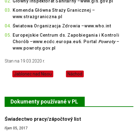
Główny Inspektorat Sanitarny –
www.gis.gov.pl
Komenda Główna Straży Granicznej –
www.strażgraniczna.pl
Światowa Organizacja Zdrowia –
www.who.int
Europejskie Centrum ds. Zapobiegania i Kontroli
Chorób –
www.ecdc.europa.eu
6. Portal
Powroty
–
www.powroty.gov.pl
Stan na 19.03.2020 r.
Jablonec nad Nisou
Náchod
Dokumenty používané v PL
Świadectwo pracy/zápočtový list
říjen 05, 2017