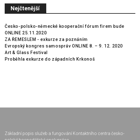
Nejčtenější
Česko-polsko-německé kooperační fórum firem bude
ONLINE 25.11.2020
ZA ŘEMESLEM - exkurze za poznáním
Evropský kongres samospráv ONLINE 8. – 9. 12. 2020
Art & Glass Festival
Proběhla exkurze do západních Krkonoš
Základní popis služeb a fungování Kontaktního centra česko-