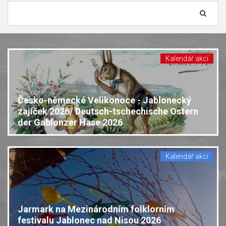
Vyhledávání...
Kalendář akcí
Česko-německé Velikonoce - Jablonecký
zajíček 2026/ Deutsch-tschechische Ostern
der Gablonzer Hase 2026
Kalendář akcí
Jarmark na Mezinárodním folklorním
festivalu Jablonec nad Nisou 2026