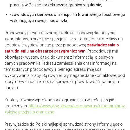
pracują w Polsce i przekraczają granicę regularnie;
•zawodowych kierowców transportu towarowego i osobowego
wykonujących swoje obowiązki.
Pracownicy przygraniczni są zwolnieni z obowiązku odbycia
kwarantanny, a przejście / przejazd przez granicę jest możliwy na
podstawie wystawionego przez pracodawcę
zaświadczenia o
zatrudnieniu na obszarze przygranicznym
. Pracodawca ma
obowiązek wystawić taki dokument z informacją o pełnych
danych pracownika i adresu zamieszkania oraz informacji na
temat danych pracodawcy i pełnego adresu miejsca
wykonywania pracy. Są również wymagane dane kontaktowe, pod
którymi ewentualnie można sprawdzić prawdziwość podanych
danych.
Zostały również wprowadzone ograniczenia w ilości przejść
granicznych:
https://www.gov.pl/web/koronawirus/uruchamiamy
-
kolejne
-
przejscia
-
graniczne
Przy wjeździe do Polski najlepiej sprawdzać strony informujące o