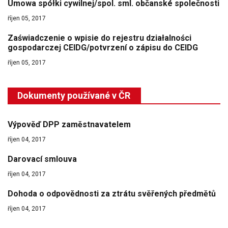
Umowa spółki cywilnej/spol. sml. občanské společnosti
říjen 05, 2017
Zaświadczenie o wpisie do rejestru działalności
gospodarczej CEIDG/potvrzení o zápisu do CEIDG
říjen 05, 2017
Dokumenty používané v ČR
Výpověď DPP zaměstnavatelem
říjen 04, 2017
Darovací smlouva
říjen 04, 2017
Dohoda o odpovědnosti za ztrátu svěřených předmětů
říjen 04, 2017