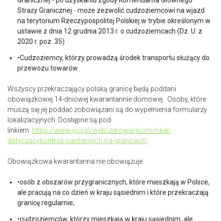
Straży Granicznej - może zezwolić cudzoziemcowi na wjazd
na terytorium Rzeczypospolitej Polskiej w trybie określonym w
ustawie z dnia 12 grudnia 2013 r. o cudzoziemcach (Dz. U. z
2020 r. poz. 35)
•Cudzoziemcy, którzy prowadzą środek transportu służący do
przewozu towarów
Wszyscy przekraczający polską granicę będą poddani
obowiązkowej 14-dniowej kwarantannie domowej. Osoby, które
muszą się jej poddać zobowiązani są do wypełnienia formularzy
lokalizacyjnych. Dostępne są pod
linkiem:
https://www.gov.pl/web/zdrowie/komunikat
-
dotyczacy
kontroli
-
sanitarnych
-
na
-
granicach
.
Obowiązkowa kwarantanna nie obowiązuje:
•osób z obszarów przygranicznych, które mieszkają w Polsce,
ale pracują na co dzień w kraju sąsiednim i które przekraczają
granicę regularnie;
•cudzoziemców, którzy mieszkają w kraju sąsiednim, ale