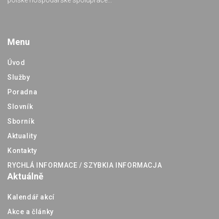
polské hospodářské spolupráce...
Menu
Úvod
Služby
Poradna
Slovník
Sborník
Aktuality
Kontakty
RYCHLÁ INFORMACE / SZYBKIA INFORMACJA
Aktuálně
Kalendář akcí
Akce a články