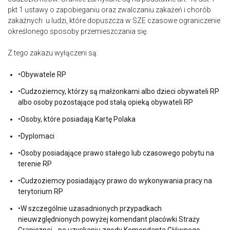
pkt 1 ustawy o zapobieganiu oraz zwalczaniu zakażeń i chorób
zakaźnych u ludzi, które dopuszcza w SZE czasowe ograniczenie
określonego sposoby przemieszczania się.
Z tego zakazu wyłączeni są:
•Obywatele RP
•Cudzoziemcy, którzy są małżonkami albo dzieci obywateli RP
albo osoby pozostające pod stałą opieką obywateli RP
•Osoby, które posiadają Kartę Polaka
•Dyplomaci
•Osoby posiadające prawo stałego lub czasowego pobytu na
terenie RP
•Cudzoziemcy posiadający prawo do wykonywania pracy na
terytorium RP
•W szczególnie uzasadnionych przypadkach
nieuwzględnionych powyżej komendant placówki Straży
Granicznej - po uzyskaniu zgody Komendanta Głównego