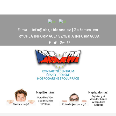
E-mail:
info@ohkjablonec.cz
|
Za
řemeslem
|
RYCHLÁ
INFORMACE/
SZYBKIA
INFORMACJA