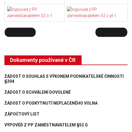
Předchozí
Následující
Dokumenty používané v ČR
ŽÁDOST O SOUHLAS S VÝKONEM PODNIKATELSKÉ ČINNOSTI
§304
ŽÁDOST O SCHVÁLENÍ DOVOLENÉ
ŽÁDOST O POSKYTNUTÍ NEPLACENÉHO VOLNA
ZÁPOČTOVÝ LIST
VÝPOVĚĎ Z PP ZAMĚSTNAVATELEM §52 G