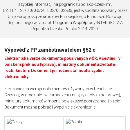
szybkiej informacji na pograniczu polsko-czeskim”,
CZ.11.4.120/0.0/0.0/20_032/0002835, jest współfinansowany przez
Unię Europejską ze środków Europejskiego Funduszu Rozwoju
Regionalnego w ramach Programu Współpracy INTERREG V-A
Republika Czeska-Polska 2014-2020.
Výpověď z PP zaměstnavatelem §52 c
Elektronická verze dokumentů používaných v ČR, v češtině i v
polském překladu (vpravo), miniatury dokumentu zvětšíte
rozkliknutím. Dokument je možné stáhnout a vyplnit
elektronicky.
Elektroniczna wersja dokumentów używanych w Republice
Czeskiej, w oryginale i w tłumaczeniu na język polski (po prawej),
miniatury dokumentów można powiększyć poprzez naciśnięcie.
Dokument można pobrać i wypełnić elektronicznie.