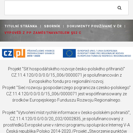
Vyhledávání...
TITULNÍ STRÁNKA
|
SBORNÍK
|
DOKUMENTY POUŽÍVANÉ V ČR
|
VÝPOVĚĎ Z PP ZAMĚSTNAVATELEM §52 C
Projekt "Síť hospodářského rozvoje česko-polského příhraničí"
CZ.11.4.120/0.0/0.0/15_006/0000071 je spolufinancován z
Evropského fondu pro regionální rozvoj.
Projekt "Sieć rozwoju gospodarczego pogranicza czesko-polskiego"
CZ.11.4.120/0.0/0.0/15_006/0000071 jest współfinansowany ze
środków Europejskiego Funduszu Rozwoju Regionalnego.
Projekt "Vytvoření míst rychlé informace v česko-polském pohraničí",
CZ.11.4.120/0.0/0.0/20_032/0002835, je spolufinancovaný z
prostředků Evropské unie v rámci programu spolupráce Interreg V-A
Česká republika Polsko 2014-2020./Projekt „Stworzenie punktów