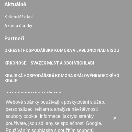
Aktuálně
Kalendář akcí
Akce a články
Partneři
OKRESNÍ HOSPODÁŘSKÁ KOMORA V JABLONCI NAD NISOU
KRKONOŠE – SVAZEK MĚST A OBCÍ VRCHLABÍ
KRAJSKÁ HOSPODÁŘSKÁ KOMORA KRÁLOVÉHRADECKÉHO
KRAJE
IZBA GOSPODARCZA "ŚLĄSK
Webové stránky používají k poskytování služeb,
KARKONOSKA AGENCJA ROZWOJU REGIONALNEGO S.A
personalizaci reklam a analýze návštěvnosti
soubory cookie. Informace, jak tyto stránky
SUDECKA IZBA PRZEMYSŁOWO-HANDLOWA W ŚWIDNICY
používáte, jsou sdíleny se společností Google.
Používáním souhlasíte s použitím souborů