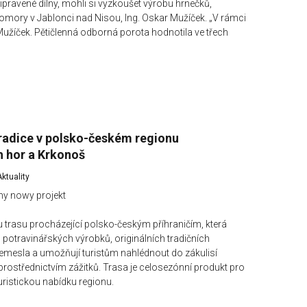
ipravené dílny, mohli si vyzkoušet výrobu hrnečků,
é komory v Jablonci nad Nisou, Ing. Oskar Mužíček. „V rámci
 Mužíček. Pětičlenná odborná porota hodnotila ve třech
tradice v polsko-českém regionu
h hor a Krkonoš
Aktuality
y nowy projekt
ckou trasu procházející polsko-českým příhraničím, která
potravinářských výrobků, originálních tradičních
řemesla a umožňují turistům nahlédnout do zákulisí
rostřednictvím zážitků. Trasa je celosezónní produkt pro
uristickou nabídku regionu.