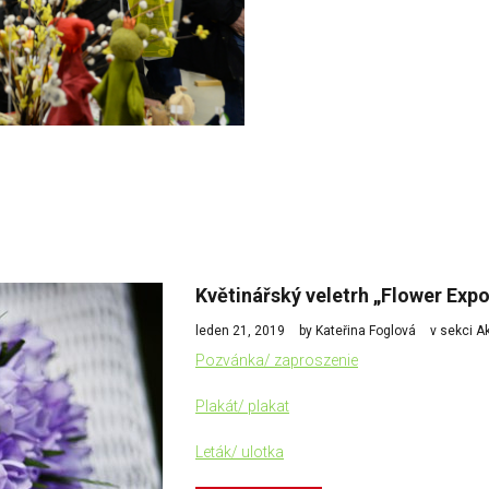
Květinářský veletrh „Flower Expo 
leden 21, 2019
by Kateřina Foglová
v sekci
Ak
Pozvánka/
zaproszenie
Plakát/
plakat
Leták/
ulotka