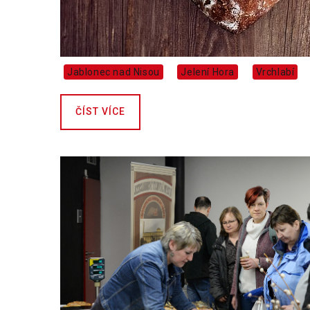
Jablonec nad Nisou
Jelení Hora
Vrchlabí
ČÍST VÍCE