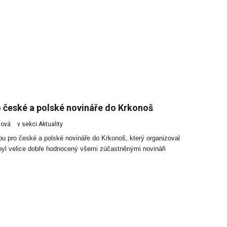
o české a polské novináře do Krkonoš
glová
v sekci
Aktuality
pu pro české a polské novináře do Krkonoš, který organizoval
byl velice dobře hodnocený všemi zúčastněnými novináři