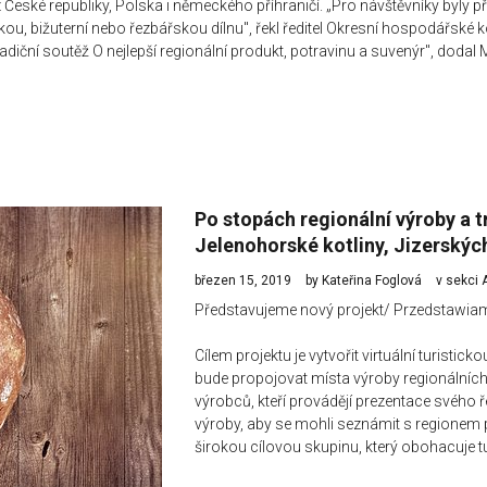
eské republiky, Polska i německého příhraničí. „Pro návštěvníky byly př
řskou, bižuterní nebo řezbářskou dílnu", řekl ředitel Okresní hospodářsk
adiční soutěž O nejlepší regionální produkt, potravinu a suvenýr", dodal
Po stopách regionální výroby a 
Jelenohorské kotliny, Jizerskýc
březen 15, 2019
by Kateřina Foglová
v sekci
Představujeme nový projekt/
Przedstawiam
Cílem projektu je vytvořit virtuální turisti
bude propojovat místa výroby regionálních 
výrobců, kteří provádějí prezentace svého 
výroby, aby se mohli seznámit s regionem p
širokou cílovou skupinu, který obohacuje t