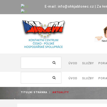
E-mail:
info@ohkjablonec.cz
|
Za
ře
Vyhledávání...
ÚVOD
SLUŽBY
POR
Vyhledávání...
ÚVOD
SLUŽBY
POR
DOKUMENTY
INVESTICE
TITULNÍ STRÁNKA
|
AKTUALITY
NEMOVITOST
DOKUMENTY