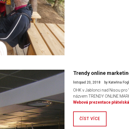
Trendy online marketin
listopad 20, 2018
by Kateřina Fo
OHK v Jablonci nad Nisou pro Vá
názvem TRENDY ONLINE MAR
Webová prezentace přátelská
ČÍST VÍCE