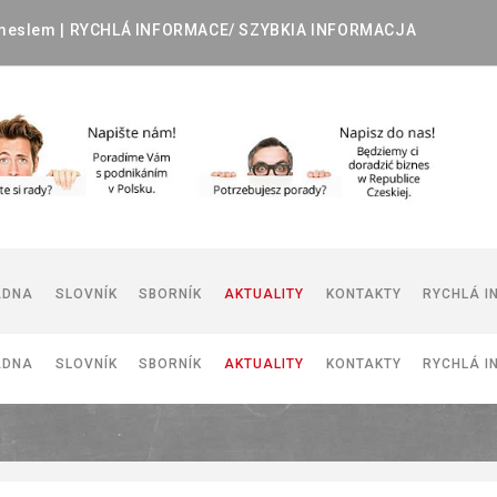
meslem
|
RYCHLÁ
INFORMACE/
SZYBKIA
INFORMACJA
ADNA
SLOVNÍK
SBORNÍK
AKTUALITY
KONTAKTY
RYCHLÁ I
ADNA
SLOVNÍK
SBORNÍK
AKTUALITY
KONTAKTY
RYCHLÁ I
DOKUMENTY POUŽÍVANÉ V ČR
DOKUMENTY POUŽÍVANÉ V PR
I
DOKUMENTY POUŽÍVANÉ V ČR