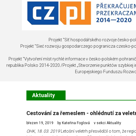
INVESTICE
NEMOVITOST
Projekt "Síť hospodářského rozvoje česko-pol
Projekt "Sieć rozwoju gospodarczego pogranicza czesko-p
Projekt "Vytvoření míst rychlé informace v česko-polském pohrani
republika Polsko 2014-2020./Projekt „Stworzenie punktów szybkiej
Europejskiego Funduszu Rozwo
Aktuality
Cestování za řemeslem - ohlédnutí za vele
březen 19, 2019
by Kateřina Foglová
v sekci
Aktuality
OHK, 18. 03. 2019
Letošní veletrh přesvědčil o tom, že re