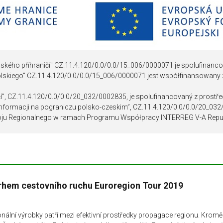
DOKUMENTY POUŽÍVANÉ V PR
I
ského příhraničí" CZ.11.4.120/0.0/0.0/15_006/0000071 je spolufinanco
olskiego" CZ.11.4.120/0.0/0.0/15_006/0000071 jest współfinansowany
čí", CZ.11.4.120/0.0/0.0/20_032/0002835, je spolufinancovaný z prostř
 informacji na pograniczu polsko-czeskim”, CZ.11.4.120/0.0/0.0/20_03
ju Regionalnego w ramach Programu Współpracy INTERREG V-A Repub
trhem cestovního ruchu Euroregion Tour 2019
gionální výrobky patří mezi efektivní prostředky propagace regionu. Kro