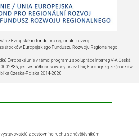
ván z Evropského fondu pro regionální rozvoj.
 ze środków Europejskiego Funduszu Rozwoju Regionalnego.
edků Evropské unie v rámci programu spolupráce Interreg V-A Česká
2/0002835, jest współfinansowany przez Unię Europejską ze środków
lika Czeska-Polska 2014-2020.
mě vystavovatelů z cestovního ruchu se návštěvníkům