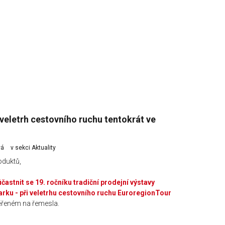
veletrh cestovního ruchu tentokrát ve
vá
v sekci
Aktuality
oduktů,
častnit se 19. ročníku tradiční prodejní výstavy
arku - při veletrhu cestovního ruchu EuroregionTour
měřeném na řemesla.