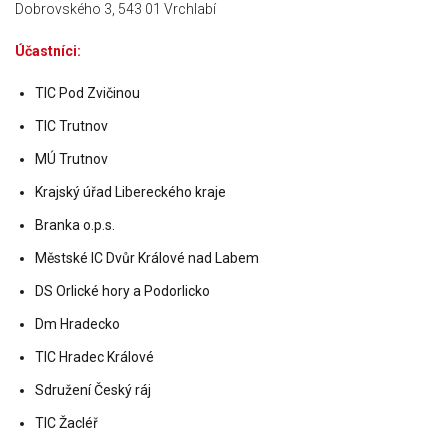
Dobrovského 3, 543 01 Vrchlabí
Účastníci:
TIC Pod Zvičinou
TIC Trutnov
MÚ Trutnov
Krajský úřad Libereckého kraje
Branka o.p.s.
Městské IC Dvůr Králové nad Labem
DS Orlické hory a Podorlicko
Dm Hradecko
TIC Hradec Králové
Sdružení Český ráj
TIC Žacléř