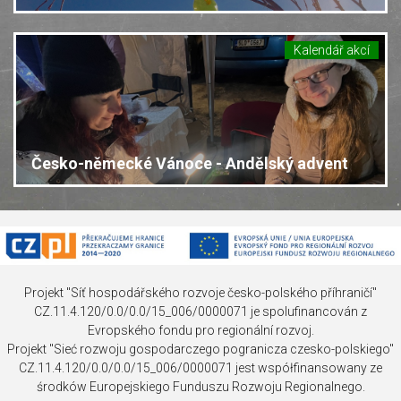
Kalendář akcí
Česko-německé Vánoce - Andělský advent
Projekt "Síť hospodářského rozvoje česko-polského příhraničí"
CZ.11.4.120/0.0/0.0/15_006/0000071 je spolufinancován z
Evropského fondu pro regionální rozvoj.
Projekt "Sieć rozwoju gospodarczego pogranicza czesko-polskiego"
CZ.11.4.120/0.0/0.0/15_006/0000071 jest współfinansowany ze
środków Europejskiego Funduszu Rozwoju Regionalnego.