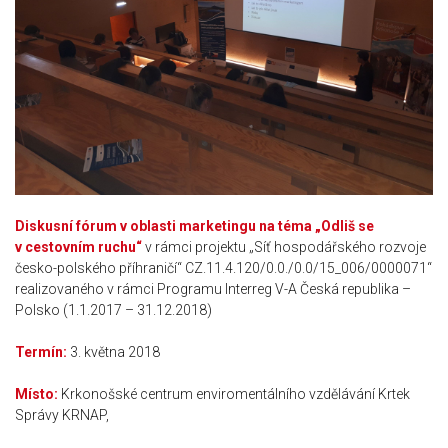
Diskusní fórum v oblasti marketingu na téma „Odliš se
v cestovním ruchu“
v rámci projektu „Síť hospodářského rozvoje
česko-polského příhraničí“ CZ.11.4.120/0.0./0.0/15_006/0000071“
realizovaného v rámci Programu Interreg V-A Česká republika –
Polsko (1.1.2017 – 31.12.2018)
Termín:
3. května 2018
Místo:
Krkonošské centrum enviromentálního vzdělávání Krtek
Správy KRNAP,