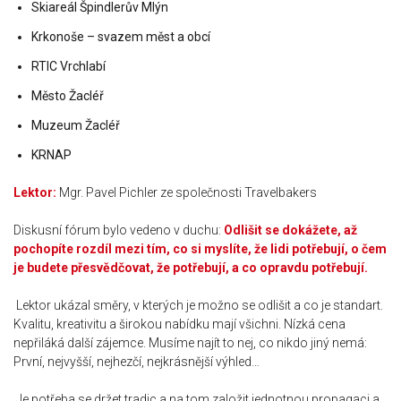
Skiareál Špindlerův Mlýn
Krkonoše – svazem měst a obcí
RTIC Vrchlabí
Město Žacléř
Muzeum Žacléř
KRNAP
Lektor:
Mgr. Pavel Pichler ze společnosti Travelbakers
Diskusní fórum bylo vedeno v duchu:
Odlišit se dokážete, až
pochopíte rozdíl mezi tím, co si myslíte, že lidi potřebují, o čem
je budete přesvědčovat, že potřebují, a co opravdu potřebují.
Lektor ukázal směry, v kterých je možno se odlišit a co je standart.
Kvalitu, kreativitu a širokou nabídku mají všichni. Nízká cena
nepřiláká další zájemce. Musíme najít to nej, co nikdo jiný nemá:
První, nejvyšší, nejhezčí, nejkrásnější výhled…
Je potřeba se držet tradic a na tom založit jednotnou propagaci a