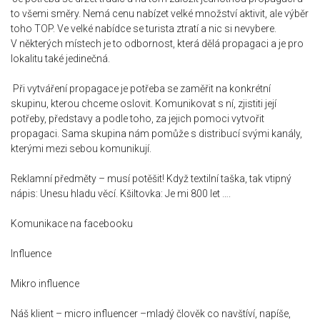
to všemi směry. Nemá cenu nabízet velké množství aktivit, ale výběr
toho TOP. Ve velké nabídce se turista ztratí a nic si nevybere.
V některých místech je to odbornost, která dělá propagaci a je pro
lokalitu také jedinečná.
Při vytváření propagace je potřeba se zaměřit na konkrétní
skupinu, kterou chceme oslovit. Komunikovat s ní, zjistiti její
potřeby, představy a podle toho, za jejich pomoci vytvořit
propagaci. Sama skupina nám pomůže s distribucí svými kanály,
kterými mezi sebou komunikují.
Reklamní předměty – musí potěšit! Když textilní taška, tak vtipný
nápis: Unesu hladu věcí. Kšiltovka: Je mi 800 let ….
Komunikace na facebooku
Influence
Mikro influence
Náš klient – micro influencer –mladý člověk co navštíví, napíše,