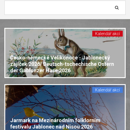
Vyhledávání...
Kalendář akcí
Česko-německé Velikonoce - Jablonecký
zajíček 2026/ Deutsch-tschechische Ostern
der Gablonzer Hase 2026
Kalendář akcí
Jarmark na Mezinárodním folklorním
festivalu Jablonec nad Nisou 2026