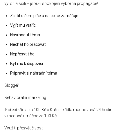
vyfotí a sdílí – jsou-li spokojení výborná propagace!
Zjistit o čem píše a na co se zaměřuje
Vyjít mu vstříc
Navrhnout téma
Nechat ho pracovat
Nepřesytit ho
Být mu k dispozici
Připravit si náhradní téma
Bloggeři
Behaviorální marketing
Kuřecí křídla za 100 Kč x Kuřecí křídla marinovaná 24 hodin
v medové omáčce za 100 Kč
Využití přesvědčivosti: