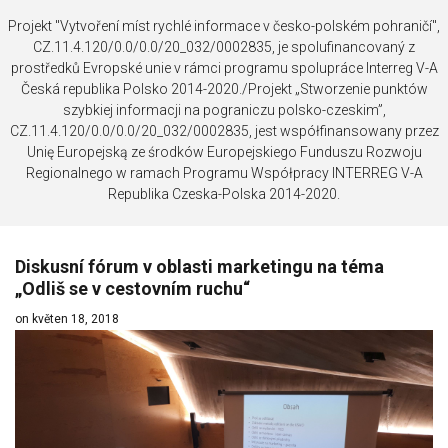
Projekt "Vytvoření míst rychlé informace v česko-polském pohraničí",
CZ.11.4.120/0.0/0.0/20_032/0002835, je spolufinancovaný z
prostředků Evropské unie v rámci programu spolupráce Interreg V-A
Česká republika Polsko 2014-2020./Projekt „Stworzenie punktów
szybkiej informacji na pograniczu polsko-czeskim”,
CZ.11.4.120/0.0/0.0/20_032/0002835, jest współfinansowany przez
Unię Europejską ze środków Europejskiego Funduszu Rozwoju
Regionalnego w ramach Programu Współpracy INTERREG V-A
Republika Czeska-Polska 2014-2020.
Diskusní fórum v oblasti marketingu na téma
„Odliš se v cestovním ruchu“
on květen 18, 2018