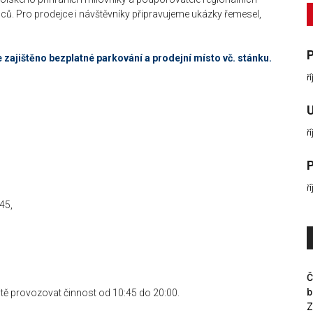
ců. Pro prodejce i návštěvníky připravujeme ukázky řemesel,
P
e zajištěno bezplatné parkování a prodejní místo vč. stánku.
ř
U
ř
P
ř
45,
Č
b
žitě provozovat činnost od 10:45 do 20:00.
Z