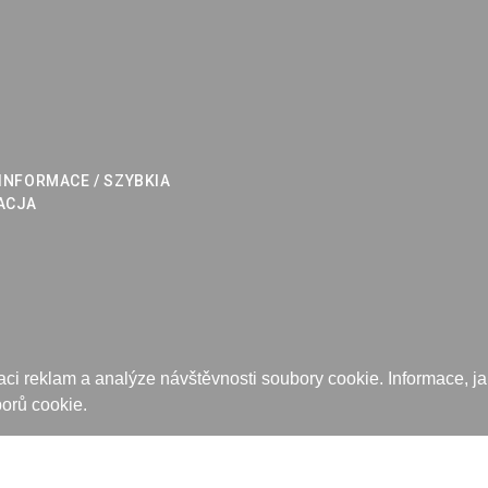
a
INFORMACE / SZYBKIA
ACJA
ci reklam a analýze návštěvnosti soubory cookie. Informace, jak
eshop rychle
|
mobilní aplikace
orů cookie.