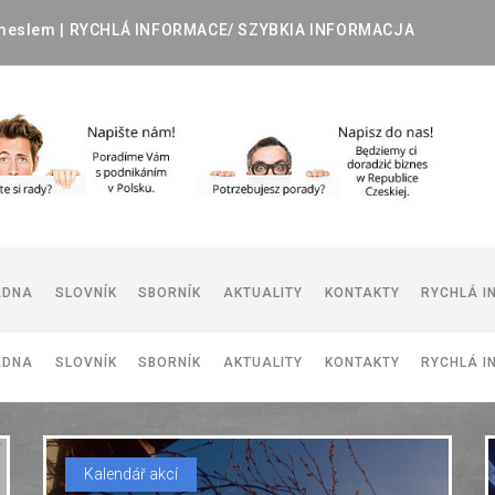
meslem
|
RYCHLÁ
INFORMACE/
SZYBKIA
INFORMACJA
ADNA
SLOVNÍK
SBORNÍK
AKTUALITY
KONTAKTY
RYCHLÁ I
ADNA
SLOVNÍK
SBORNÍK
AKTUALITY
KONTAKTY
RYCHLÁ I
DOKUMENTY POUŽÍVANÉ V ČR
DOKUMENTY POUŽÍVANÉ V PR
I
DOKUMENTY POUŽÍVANÉ V ČR
Kalendář akcí