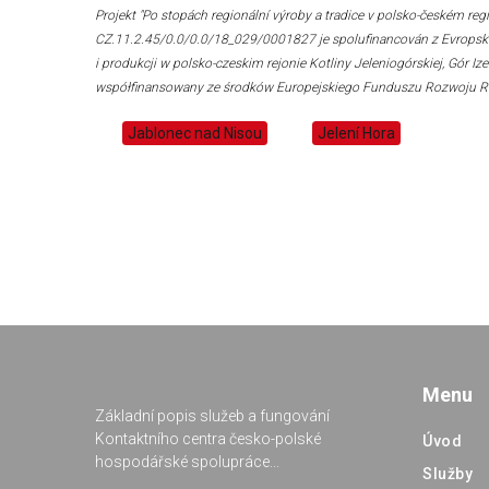
Projekt "Po stopách regionální výroby a tradice v polsko-českém reg
CZ.11.2.45/0.0/0.0/18_029/0001827 je spolufinancován z Evropského 
i produkcji w polsko-czeskim rejonie Kotliny Jeleniogórskiej, Gór 
współfinansowany ze środków Europejskiego Funduszu Rozwoju R
Jablonec nad Nisou
Jelení Hora
Menu
Základní popis služeb a fungování
Kontaktního centra česko-polské
Úvod
hospodářské spolupráce...
Služby