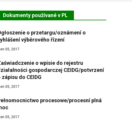
Dokumenty používané v PL
Ogłoszenie o przetargu/oznámení o
yhlášení výběrového řízení
íjen 05, 2017
aświadczenie o wpisie do rejestru
ziałalności gospodarczej CEIDG/potvrzení
 zápisu do CEIDG
íjen 05, 2017
Pełnomocnictwo procesowe/procesní plná
moc
íjen 05, 2017