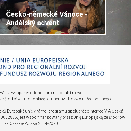
Česko-německé Vánoce -
Andělský advent
ván z Evropského fondu pro regionální rozvoj.
 ze środków Europejskiego Funduszu Rozwoju Regionalnego.
edků Evropské unie v rámci programu spolupráce Interreg V-A Česká
2/0002835, jest współfinansowany przez Unię Europejską ze środków
lika Czeska-Polska 2014-2020.