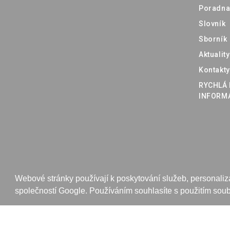
Poradn
Slovník
Sborník
Aktuality
Kontakty
RYCHLÁ 
INFORM
Webové stránky používají k poskytování služeb, personaliza
©
2026
Web7master s.r.o.
tvorba webových stránek
|
společností Google. Používáním souhlasíte s použitím soub