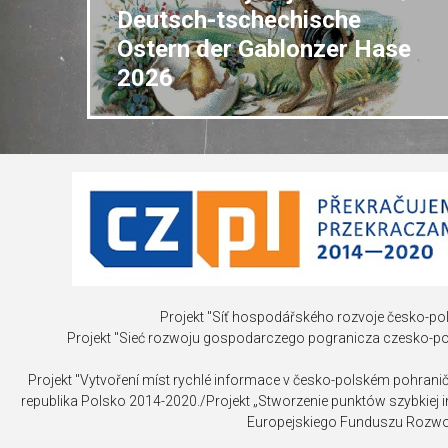
INVESTICE
Deutsch-tschechische
NEMOVITOST
Ostern der Gablonzer Hase
2026
Projekt "Síť hospodářského rozvoje česko-pol
Projekt "Sieć rozwoju gospodarczego pogranicza czesko-p
Projekt "Vytvoření míst rychlé informace v česko-polském pohrani
republika Polsko 2014-2020./Projekt „Stworzenie punktów szybkiej
Europejskiego Funduszu Rozwo