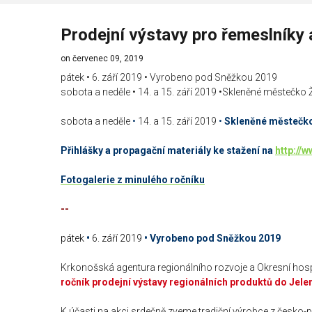
Prodejní výstavy pro řemeslníky 
on červenec 09, 2019
pátek • 6. září 2019 • Vyrobeno pod Sněžkou 2019
sobota a neděle • 14. a 15. září 2019 •Skleněné městečko 
sobota a neděle
•
14. a 15. září 2019
•
Skleněné městečko
Přihlášky a propagační materiály ke stažení na
http://
Fotogalerie z minulého ročníku
--
pátek
•
6. září 2019
•
Vyrobeno pod Sněžkou 2019
Krkonošská agentura regionálního rozvoje a Okresní ho
ročník prodejní výstavy regionálních produktů do Jele
K účasti na akci srdečně zveme tradiční výrobce z česko-p