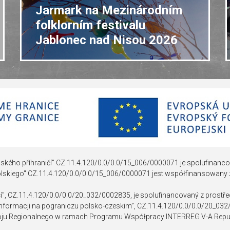
DOKUMENTY POUŽÍVANÉ V PR
Jarmark na Mezinárodním
I
folklorním festivalu
Jablonec nad Nisou 2026
ského příhraničí" CZ.11.4.120/0.0/0.0/15_006/0000071 je spolufinanco
olskiego" CZ.11.4.120/0.0/0.0/15_006/0000071 jest współfinansowany
čí", CZ.11.4.120/0.0/0.0/20_032/0002835, je spolufinancovaný z prostř
 informacji na pograniczu polsko-czeskim”, CZ.11.4.120/0.0/0.0/20_03
ju Regionalnego w ramach Programu Współpracy INTERREG V-A Repub