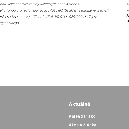
E
ionu Jelenohorské kotliny, Jizerských hor a Krkonoš"
2
fondu pro regionální rozvoj. / Projekt "Szlakiem regionalnej tradycji
A
Izerskich i Karkonoszy" CZ.11.2.45/0.0/0.0/18_029/0001827 jest
P
egionalnego.
Aktuálně
Kalendář akcí
Akce a články