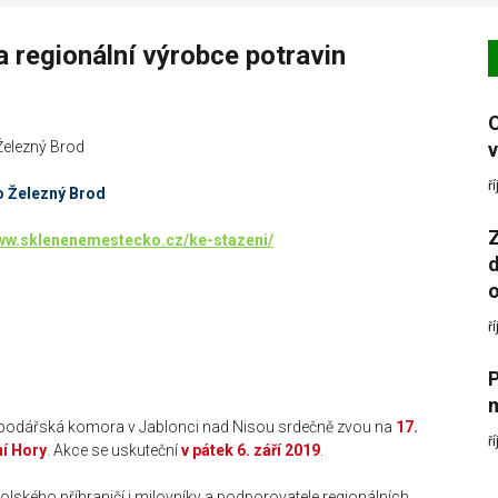
a regionální výrobce potravin
Železný Brod
v
ř
 Železný Brod
Z
www.sklenenemestecko.cz/ke-stazeni/
d
o
ř
spodářská komora v Jablonci nad Nisou srdečně zvou na
17.
ř
ní Hory
. Akce se uskuteční
v pátek 6. září 2019
.
olského příhraničí i milovníky a podporovatele regionálních