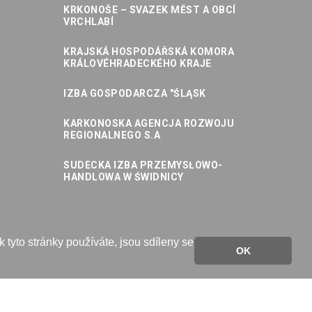
KRKONOŠE – SVAZEK MĚST A OBCÍ
VRCHLABÍ
KRAJSKÁ HOSPODÁŘSKÁ KOMORA
KRÁLOVÉHRADECKÉHO KRAJE
IZBA GOSPODARCZA "ŚLĄSK
KARKONOSKA AGENCJA ROZWOJU
REGIONALNEGO S.A
SUDECKA IZBA PRZEMYSŁOWO-
HANDLOWA W ŚWIDNICY
 tyto stránky používáte, jsou sdíleny se
OK