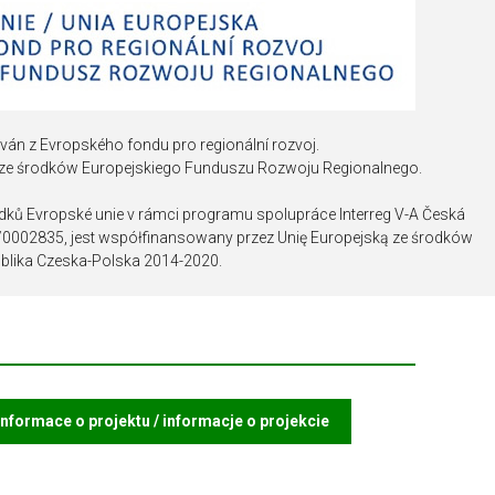
ván z Evropského fondu pro regionální rozvoj.
 ze środków Europejskiego Funduszu Rozwoju Regionalnego.
edků Evropské unie v rámci programu spolupráce Interreg V-A Česká
2/0002835, jest współfinansowany przez Unię Europejską ze środków
lika Czeska-Polska 2014-2020.
informace o projektu / informacje o projekcie