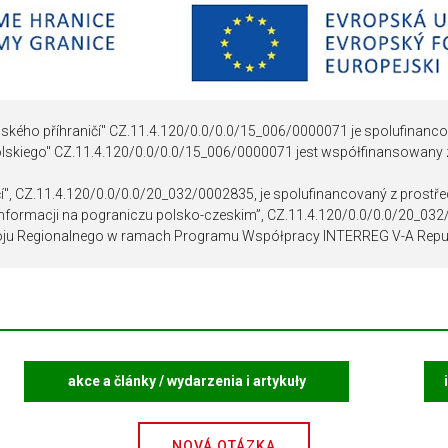
DOKUMENTY POUŽÍVANÉ V PR
I
ského příhraničí" CZ.11.4.120/0.0/0.0/15_006/0000071 je spolufinanco
olskiego" CZ.11.4.120/0.0/0.0/15_006/0000071 jest współfinansowany
čí", CZ.11.4.120/0.0/0.0/20_032/0002835, je spolufinancovaný z prostř
 informacji na pograniczu polsko-czeskim”, CZ.11.4.120/0.0/0.0/20_03
ju Regionalnego w ramach Programu Współpracy INTERREG V-A Repub
akce a články / wydarzenia i artykuły
NOVÁ OTÁZKA