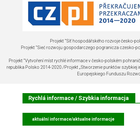
INVESTICE
NEMOVITOST
Projekt "Síť hospodářského rozvoje česko-pol
Projekt "Sieć rozwoju gospodarczego pogranicza czesko-p
Projekt "Vytvoření míst rychlé informace v česko-polském pohrani
republika Polsko 2014-2020./Projekt „Stworzenie punktów szybkiej
Europejskiego Funduszu Rozwo
Rychlá informace / Szybkia informacja
aktuální informace/aktualne informacje