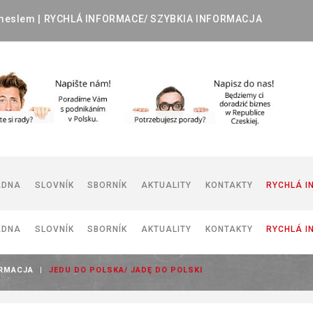
meslem
|
RYCHLÁ
INFORMACE/
SZYBKIA
INFORMACJA
ADNA
SLOVNÍK
SBORNÍK
AKTUALITY
KONTAKTY
RYCHLÁ I
ADNA
SLOVNÍK
SBORNÍK
AKTUALITY
KONTAKTY
RYCHLÁ I
DOKUMENTY POUŽÍVANÉ V ČR
DOKUMENTY POUŽÍVANÉ V PR
ORMACJA
|
JEDU DO POLSKA/ JADĘ DO POLSKI
I
DOKUMENTY POUŽÍVANÉ V ČR