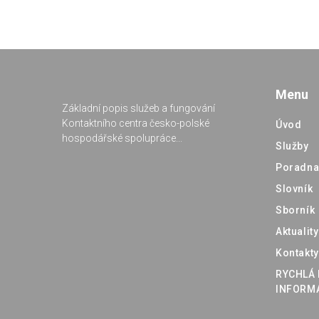
Menu
Základní popis služeb a fungování
Kontaktního centra česko-polské
Úvod
hospodářské spolupráce...
Služby
Poradn
Slovník
Sborník
Aktuality
Kontakty
RYCHLÁ 
INFORM