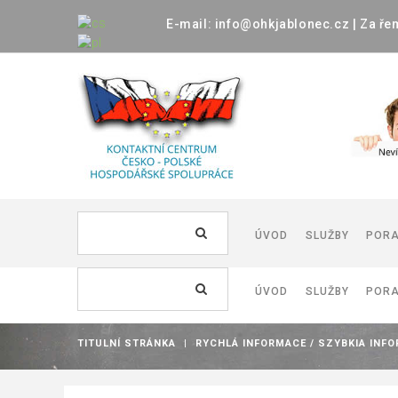
E-mail:
info@ohkjablonec.cz
|
Za
ře
Vyhledávání...
ÚVOD
SLUŽBY
POR
Vyhledávání...
ÚVOD
SLUŽBY
POR
DOKUMENTY
INVESTICE
TITULNÍ STRÁNKA
|
RYCHLÁ INFORMACE / SZYBKIA INF
NEMOVITOST
DOKUMENTY