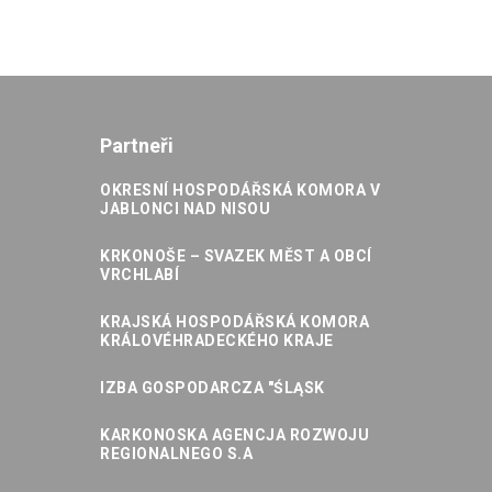
Partneři
OKRESNÍ HOSPODÁŘSKÁ KOMORA V
JABLONCI NAD NISOU
KRKONOŠE – SVAZEK MĚST A OBCÍ
VRCHLABÍ
KRAJSKÁ HOSPODÁŘSKÁ KOMORA
KRÁLOVÉHRADECKÉHO KRAJE
IZBA GOSPODARCZA "ŚLĄSK
KARKONOSKA AGENCJA ROZWOJU
REGIONALNEGO S.A