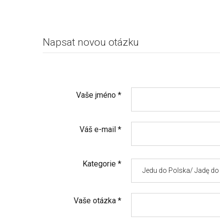
Napsat novou otázku
Vaše jméno
*
Váš e-mail
*
Kategorie
*
Vaše otázka
*