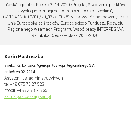
Česká republika Polsko 2014-2020./Projekt „Stworzenie punktów
szybkiej informacji na pograniczu polsko-czeskim”,
CZ.11.4.120/0.0/0.0/20_032/0002835, jest współfinansowany przez
Unię Europejską ze środków Europejskiego Funduszu Rozwoju
Regionalnego w ramach Programu Współpracy INTERREG V-A
Republika Czeska-Polska 2014-2020.
Karin Pastuszka
v sekci
Karkonoska Agencja Rozwoju Regionalnego S.A
on květen 02, 2014
Asystent ds. administracyjnych
tel: +48 075 75 27 523
mobil: +48 728 314 765
karina.pastuszka@karr.pl