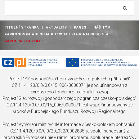
Vyhledávání...
TITULNÍ STRÁNKA
|
AKTUALITY
|
PAGES
|
NÁŠ TÝM
|
KARKONOSKA AGENCJA ROZWOJU REGIONALNEGO S.A
|
KARIN PASTUSZKA
Projekt "Síť hospodářského rozvoje česko-polského příhraničí"
CZ.11.4.120/0.0/0.0/15_006/0000071 je spolufinancován z
Evropského fondu pro regionální rozvoj.
Projekt "Sieć rozwoju gospodarczego pogranicza czesko-polskiego"
CZ.11.4.120/0.0/0.0/15_006/0000071 jest współfinansowany ze
środków Europejskiego Funduszu Rozwoju Regionalnego.
Projekt "Vytvoření míst rychlé informace v česko-polském pohraničí",
CZ.11.4.120/0.0/0.0/20_032/0002835, je spolufinancovaný z
prostředků Evropské unie v rámci programu spolupráce Interreg V-A