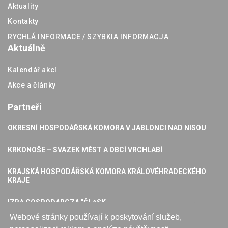
Aktuality
Kontakty
RYCHLÁ INFORMACE / SZYBKIA INFORMACJA
Aktuálně
Kalendář akcí
Akce a články
Partneři
OKRESNÍ HOSPODÁŘSKÁ KOMORA V JABLONCI NAD NISOU
KRKONOŠE – SVAZEK MĚST A OBCÍ VRCHLABÍ
KRAJSKÁ HOSPODÁŘSKÁ KOMORA KRÁLOVÉHRADECKÉHO
KRAJE
IZBA GOSPODARCZA "ŚLĄSK
Webové stránky používají k poskytování služeb,
KARKONOSKA AGENCJA ROZWOJU REGIONALNEGO S.A